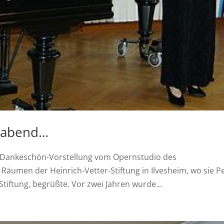
rtabend…
r Dankeschön-Vorstellung vom Opernstudio des
äumen der Heinrich-Vetter-Stiftung in Ilvesheim, wo sie P
tiftung, begrüßte. Vor zwei Jahren wurde...