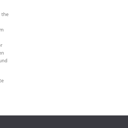
 the
om
er
en
 und
te