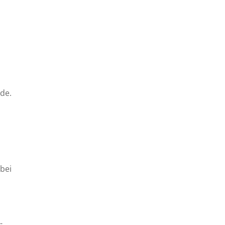
de.
abei
-