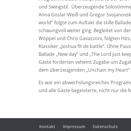
und Swingstil. Überzeugende Solostimmen 
Anna Goslar-Weiß und Gregor Svojanovsky,
world“ folgte zum Auftakt die stille Ballad
schwungvoll weiter ging. Begleitet von 
Wöppel und Chris Gavazzoni, folgten Hits,
Klassiker „Joshua fit de battle“. Ohne Pa
Ballade „New day“ und „The Lord just keep
Gäste forderten vehemt Zugabe um Zugabe
dem überzeugenden „Unchain my Heart“ g
Es war ein abwechslungsreiches Programm,
und alle Gäste begeisterte, nicht nur die 
Kontakt
Impressum
Datenschutz