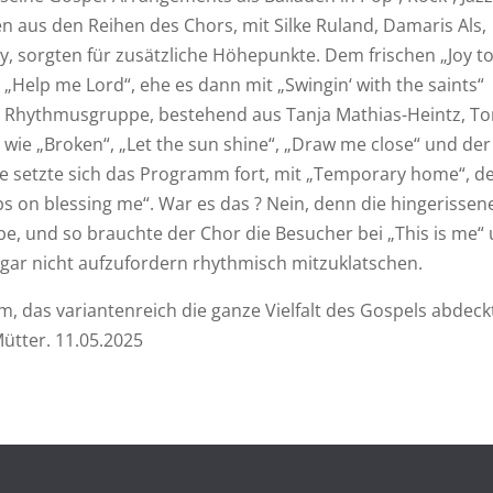
aus den Reihen des Chors, mit Silke Ruland, Damaris Als,
 sorgten für zusätzliche Höhepunkte. Dem frischen „Joy to
e „Help me Lord“, ehe es dann mit „Swingin‘ with the saints“
der Rhythmusgruppe, bestehend aus Tanja Mathias-Heintz, T
 wie „Broken“, „Let the sun shine“, „Draw me close“ und der
use setzte sich das Programm fort, mit „Temporary home“, d
s on blessing me“. War es das ? Nein, denn die hingerissen
, und so brauchte der Chor die Besucher bei „This is me“
ar nicht aufzufordern rhythmisch mitzuklatschen.
 das variantenreich die ganze Vielfalt des Gospels abdeck
Mütter. 11.05.2025