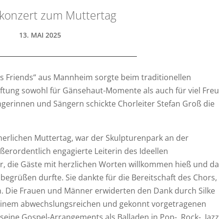
konzert zum Muttertag
13. MAI 2025
s Friends“ aus Mannheim sorgte beim traditionellen
iftung sowohl für Gänsehaut-Momente als auch für viel Freu
erinnen und Sängern schickte Chorleiter Stefan Groß die
rlichen Muttertag, war der Skulpturenpark an der
ßerordentlich engagierte Leiterin des Ideellen
ter, die Gäste mit herzlichen Worten willkommen hieß und d
begrüßen durfte. Sie dankte für die Bereitschaft des Chors,
. Die Frauen und Männer erwiderten den Dank durch Silke
 einem abwechslungsreichen und gekonnt vorgetragenen
eine Gospel-Arrangements als Balladen in Pop-, Rock-, Jazz