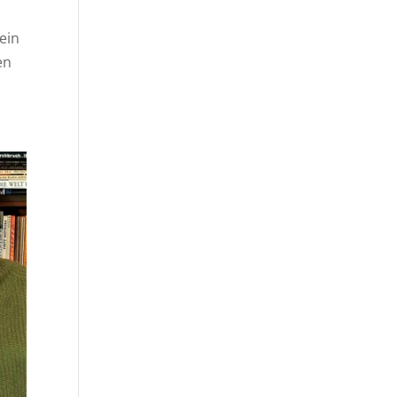
ein
en