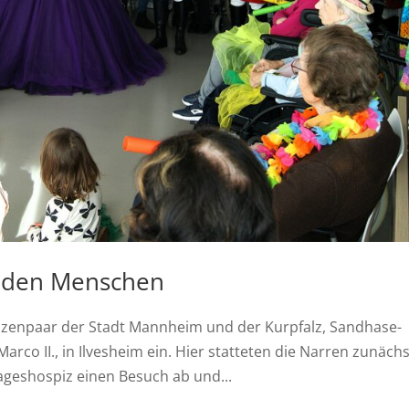
i den Menschen
inzenpaar der Stadt Mannheim und der Kurpfalz, Sandhase-
Marco II., in Ilvesheim ein. Hier statteten die Narren zunäch
eshospiz einen Besuch ab und...