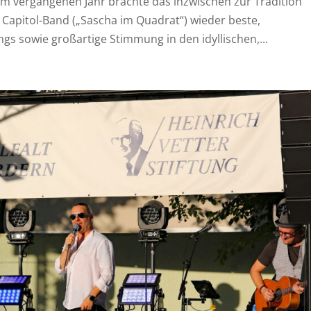
m vergangenen Jahr brachte das inzwischen zur Tradition
Capitol-Band („Sascha im Quadrat“) wieder beste,
 sowie großartige Stimmung in den idyllischen,...