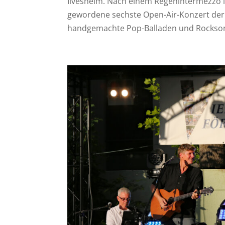
Ilvesheim. Nach einem Regenintermezzo i
gewordene sechste Open-Air-Konzert der 
handgemachte Pop-Balladen und Rocksongs