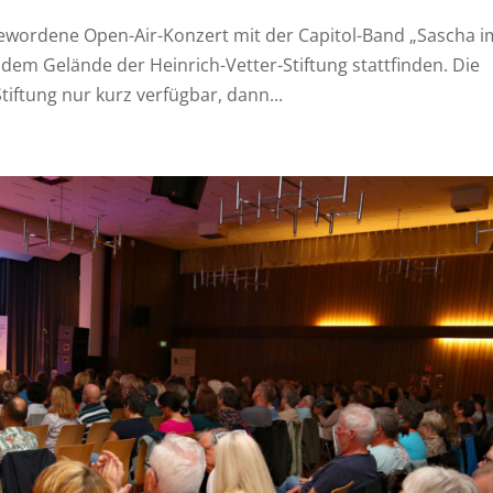
 gewordene Open-Air-Konzert mit der Capitol-Band „Sascha i
dem Gelände der Heinrich-Vetter-Stiftung stattfinden. Die
ftung nur kurz verfügbar, dann...