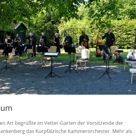
baum
n Art begrüßte im Vetter-Garten der Vorsitzende der
r Frankenberg das Kurpfälzische Kammerorchester. Mehr als