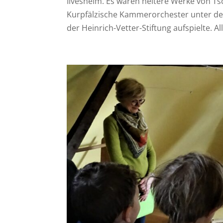
Ilvesheim. Es waren heitere Werke von Ts
Kurpfälzische Kammerorchester unter de
der Heinrich-Vetter-Stiftung aufspielte. All