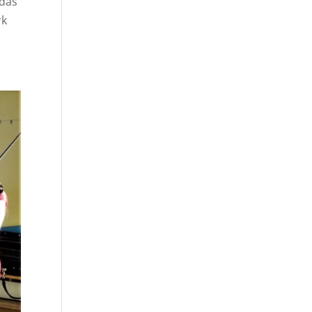
 das
rk