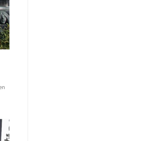
r
ten