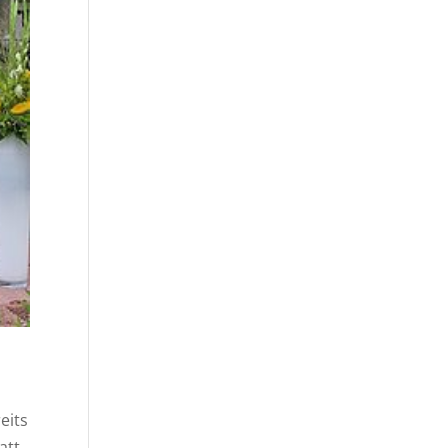
eits
att.