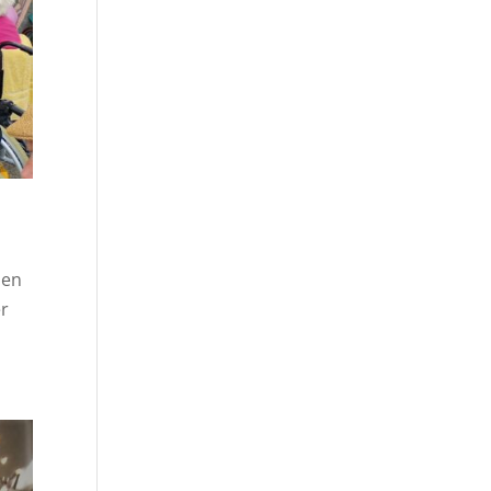
men
er