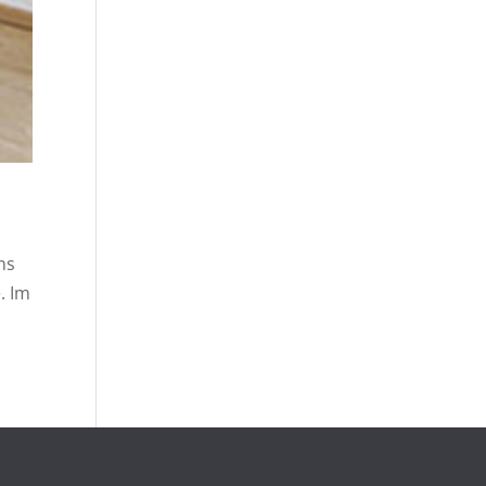
ns
. Im