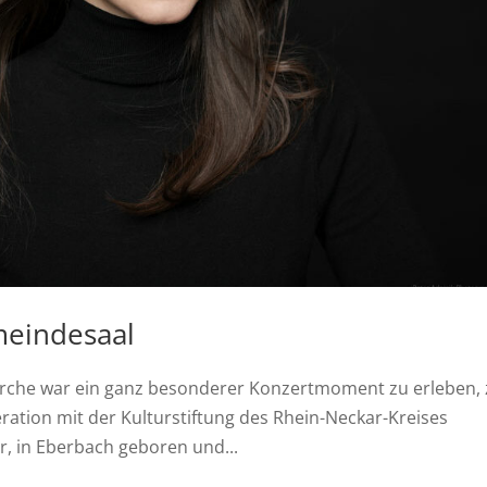
meindesaal
irche war ein ganz besonderer Konzertmoment zu erleben,
ration mit der Kulturstiftung des Rhein-Neckar-Kreises
, in Eberbach geboren und...