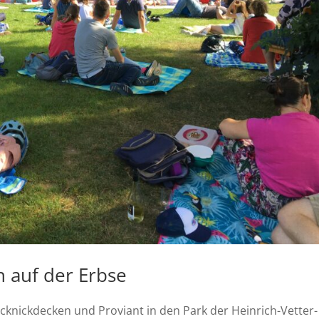
n auf der Erbse
icknickdecken und Proviant in den Park der Heinrich-Vetter-