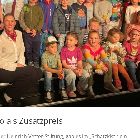
 als Zusatzpreis
 Heinrich-Vetter-Stiftung, gab es im „Schatzkistl“ ein