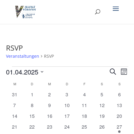
RSVP
Veranstaltungen
RSVP
Veranstaltungen
Verans
Ver
01.04.2025
Suche
Mona
Ans
Suche
Datum
Nav
Kalender
und
M
MONTAG
D
DIENSTAG
M
MITTWOCH
D
DONNERSTAG
F
FREITAG
S
SAMSTAG
S
SONNT
wählen.
von
Ansich
0
0
0
0
0
0
0
31
1
2
3
4
5
6
Veranstaltungen
Naviga
Veranstaltungen
Veranstaltungen
Veranstaltungen
Veranstaltungen
Veranstaltungen
Veranstaltunge
Veranst
0
0
0
0
0
0
0
7
8
9
10
11
12
13
Veranstaltungen
Veranstaltungen
Veranstaltungen
Veranstaltungen
Veranstaltungen
Veranstaltungen
Veranst
0
0
0
0
0
0
0
14
15
16
17
18
19
20
Veranstaltungen
Veranstaltungen
Veranstaltungen
Veranstaltungen
Veranstaltungen
Veranstaltungen
Veranst
0
0
0
0
0
0
1
21
22
23
24
25
26
27
Veranstaltungen
Veranstaltungen
Veranstaltungen
Veranstaltungen
Veranstaltungen
Veranstaltungen
Veranst