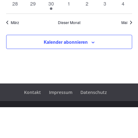
0
0
1
0
0
0
0
28
29
30
1
2
3
4
Veranstaltungen
Veranstaltungen
Veranstaltung
Veranstaltungen
Veranstaltungen
Veranstaltunge
Veranst
März
Dieser Monat
Mai
Kalender abonnieren
Kontakt
Impressum
Datenschutz