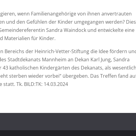
agieren, wenn Familienangehörige von ihnen anvertrauten
ben und den Gefühlen der Kinder umgegangen werden? Die
r Gemeindereferentin Sandra Waindock und entwickelte eine
d Materialien für Kinder.
len Bereichs der Heinrich-Vetter-Stiftung die Idee fördern un
des Stadtdekanats Mannheim an Dekan Karl Jung, Sandra
 43 katholischen Kindergärten des Dekanats, als wesentlic
Geht sterben wieder vorbei“ übergeben. Das Treffen fand au
statt. Tk. BILD:TK: 14.03.2024