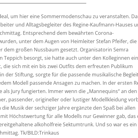
t ideal, um hier eine Sommermodenschau zu veranstalten. Da
rbeiter und Alltagsbegleiter des Regine-Kaufmann-Hauses 
achmittag. Entsprechend dem bewährten Corona-
urden, unter dem Augen von Heimleiter Stefan Pfeifer, die
er dem großen Nussbaum gesetzt. Organisatorin Semra
en Teppich besorgt, sie hatte auch unter den Kolleginnen ei
ie sich mit ein bis zwei Outfits dem erfreuten Publikum
tin der Stiftung, sorgte für die passende musikalische Begle
edem Modell passende Ansagen zu machen. In der ersten R
e als Jury fungierten. Immer wenn die „Mannequins“ an den
, passender, origineller oder lustiger Modellkleidung vor
n die Musik der sechziger Jahre ergänzte den Spaß bei allen
 mit Höchstwertung für alle Modells nur Gewinner gab, das 
ereitgehaltene alkoholfreie Sektumtrunk. Und so war es ein
hmittag. Tk/BILD:Trinkaus