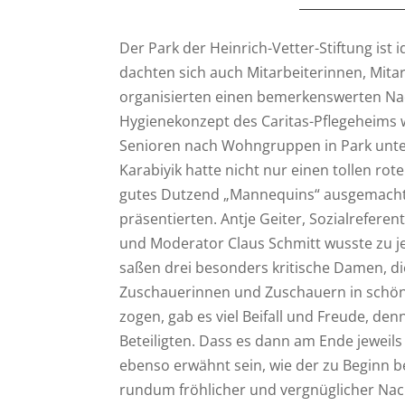
Der Park der Heinrich-Vetter-Stiftung is
dachten sich auch Mitarbeiterinnen, Mita
organisierten einen bemerkenswerten N
Hygienekonzept des Caritas-Pflegeheims w
Senioren nach Wohngruppen in Park unt
Karabiyik hatte nicht nur einen tollen rot
gutes Dutzend „Mannequins“ ausgemacht, d
präsentierten. Antje Geiter, Sozialreferen
und Moderator Claus Schmitt wusste zu j
saßen drei besonders kritische Damen, di
Zuschauerinnen und Zuschauern in schöner
zogen, gab es viel Beifall und Freude, den
Beteiligten. Dass es dann am Ende jeweils
ebenso erwähnt sein, wie der zu Beginn b
rundum fröhlicher und vergnüglicher Nac