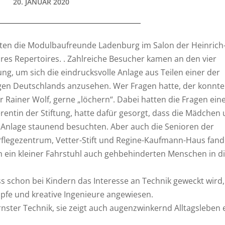
20. JANUAR 2020
rten die Modulbaufreunde Ladenburg im Salon der Heinrich
ihres Repertoires. . Zahlreiche Besucher kamen an den vier
ung, um sich die eindrucksvolle Anlage aus Teilen einer der
en Deutschlands anzusehen. Wer Fragen hatte, der konnte
r Rainer Wolf, gerne „löchern“. Dabei hatten die Fragen ein
erentin der Stiftung, hatte dafür gesorgt, dass die Mädchen
Anlage staunend besuchten. Aber auch die Senioren der
Pflegezentrum, Vetter-Stift und Regine-Kaufmann-Haus fan
h ein kleiner Fahrstuhl auch gehbehinderten Menschen in d
ass schon bei Kindern das Interesse an Technik geweckt wird,
öpfe und kreative Ingenieure angewiesen.
nster Technik, sie zeigt auch augenzwinkernd Alltagsleben 