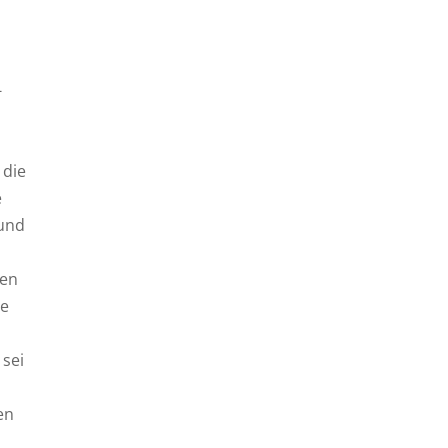
-
 die
e
 und
den
ie
 sei
en