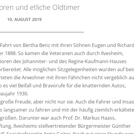
ioren und etliche Oldtimer
10. AUGUST 2019
 Fahrt von Bertha Benz mit ihren Söhnen Eugen und Richard
1888. So kamen die Veteranen auch durch Ilvesheim,
nioren des Johanniter- und des Regine-Kaufmann-Hauses
orbereitet. Alle möglichen Sitzgelegenheiten wurden auf be
arteten die Anwohner mit ihren Fähnchen nicht vergeblich au
es viel Beifall und Bravorufe für die knatternden Autos,
Baujahr 1930.
große Freude, aber nicht nur sie. Auch die Fahrer und Insa
s langsamer zu fahren und mit der häufig ziemlich erkältete
grüßen. Darunter war auch Prof. Dr. Markus Haass,
ftung, Ilvesheims stellvertretender Bürgermeister Günther
HVS-Sozialreferentin Antje Geiter. Nach gut einer Stunde wa