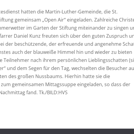
sdienst hatten die Martin-Luther-Gemeinde, die St.
iftung gemeinsam „Open Air“ eingeladen. Zahlreiche Christ
merwetter im Garten der Stiftung miteinander zu singen u
Pfarrer Daniel Kunz freuten sich über den guten Zuspruch u
ei der beschützende, der erfreuende und angenehme Scha
stes auch der blauweiße Himmel hin und wieder zu bieten
ie Teilnehmer nach ihrem persönlichen Lieblingsschatten (s
r“ und dem Segen für den Tag, wechselten die Besucher au
tten des großen Nussbaums. Hierhin hatte sie die
ter, zum gemeinsamen Mittagssuppe eingeladen, so dass der
Nachmittag fand. Tk./BILD:HVS