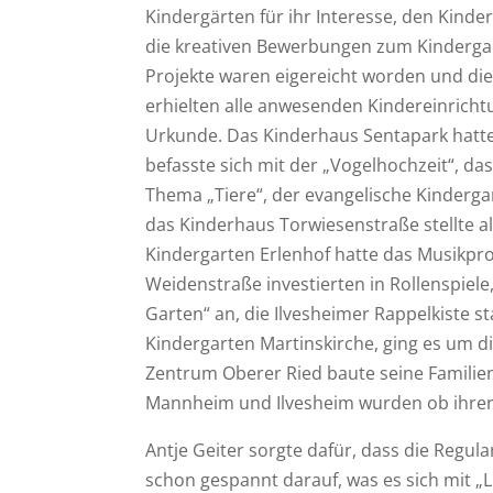
Kindergärten für ihr Interesse, den Kin
die kreativen Bewerbungen zum Kindergar
Projekte waren eigereicht worden und di
erhielten alle anwesenden Kindereinrich
Urkunde. Das Kinderhaus Sentapark hatte e
befasste sich mit der „Vogelhochzeit“, d
Thema „Tiere“, der evangelische Kinder
das Kinderhaus Torwiesenstraße stellte a
Kindergarten Erlenhof hatte das Musikproj
Weidenstraße investierten in Rollenspiele
Garten“ an, die Ilvesheimer Rappelkiste s
Kindergarten Martinskirche, ging es um d
Zentrum Oberer Ried baute seine Familie
Mannheim und Ilvesheim wurden ob ihrer K
Antje Geiter sorgte dafür, dass die Regu
schon gespannt darauf, was es sich mit „L