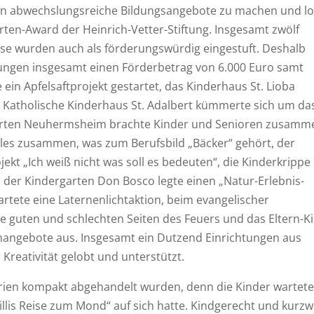
dern abwechslungsreiche Bildungsangebote zu machen und l
ten-Award der Heinrich-Vetter-Stiftung. Insgesamt zwölf
ese wurden auch als förderungswürdig eingestuft. Deshalb
tungen insgesamt einen Förderbetrag von 6.000 Euro samt
in Apfelsaftprojekt gestartet, das Kinderhaus St. Lioba
as Katholische Kinderhaus St. Adalbert kümmerte sich um da
garten Neuhermsheim brachte Kinder und Senioren zusamm
lles zusammen, was zum Berufsbild „Bäcker“ gehört, der
ekt „Ich weiß nicht was soll es bedeuten“, die Kinderkrippe
, der Kindergarten Don Bosco legte einen „Natur-Erlebnis-
tartete eine Laternenlichtaktion, beim evangelischer
ie guten und schlechten Seiten des Feuers und das Eltern-K
nangebote aus. Insgesamt ein Dutzend Einrichtungen aus
reativität gelobt und unterstützt.
larien kompakt abgehandelt wurden, denn die Kinder wartet
illis Reise zum Mond“ auf sich hatte. Kindgerecht und kurzwe