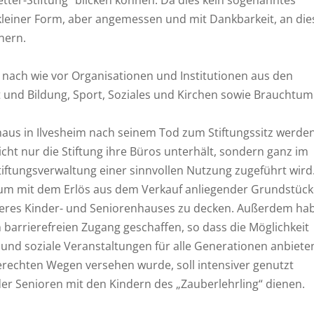
n kleiner Form, aber angemessen und mit Dankbarkeit, an die
nern.
ie nach wie vor Organisationen und Institutionen aus den
 und Bildung, Sport, Soziales und Kirchen sowie Brauchtum
haus in Ilvesheim nach seinem Tod zum Stiftungssitz werde
nicht nur die Stiftung ihre Büros unterhält, sondern ganz im
tiftungsverwaltung einer sinnvollen Nutzung zugeführt wird
, um mit dem Erlös aus dem Verkauf anliegender Grundstüc
nseres Kinder- und Seniorenhauses zu decken. Außerdem ha
 barrierefreien Zugang geschaffen, so dass die Möglichkeit
 und soziale Veranstaltungen für alle Generationen anbiete
gerechten Wegen versehen wurde, soll intensiver genutzt
r Senioren mit den Kindern des „Zauberlehrling“ dienen.