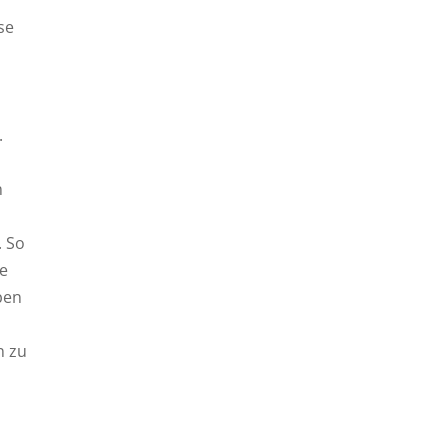
se
.
n
. So
ke
ben
n zu