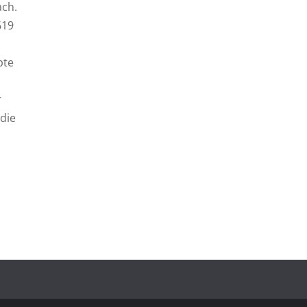
ach.
619
bte
r
die