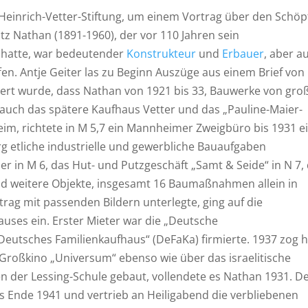
Heinrich-Vetter-Stiftung, um einem Vortrag über den Schöp
itz Nathan (1891-1960), der vor 110 Jahren sein
t hatte, war bedeutender
Konstrukteur
und
Erbauer
, aber a
en. Antje Geiter las zu Beginn Auszüge aus einem Brief von
nert wurde, dass Nathan von 1921 bis 33, Bauwerke von gro
u auch das spätere Kaufhaus Vetter und das „Pauline-Maier-
im, richtete in M 5,7 ein Mannheimer Zweigbüro bis 1931 ei
 etliche industrielle und gewerbliche Bauaufgaben
in M 6, das Hut- und Putzgeschäft „Samt & Seide“ in N 7, 
d weitere Objekte, insgesamt 16 Baumaßnahmen allein in
rag mit passenden Bildern unterlegte, ging auf die
uses ein. Erster Mieter war die „Deutsche
eutsches Familienkaufhaus“ (DeFaKa) firmierte. 1937 zog h
 Großkino „Universum“ ebenso wie über das israelitische
 der Lessing-Schule gebaut, vollendete es Nathan 1931. D
 Ende 1941 und vertrieb an Heiligabend die verbliebenen