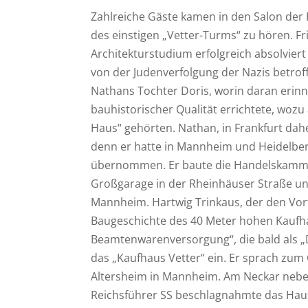
Zahlreiche Gäste kamen in den Salon der 
des einstigen „Vetter-Turms“ zu hören. Fr
Architekturstudium erfolgreich absolvier
von der Judenverfolgung der Nazis betroff
Nathans Tochter Doris, worin daran erin
bauhistorischer Qualität errichtete, woz
Haus“ gehörten. Nathan, in Frankfurt dahe
denn er hatte in Mannheim und Heidelberg
übernommen. Er baute die Handelskammer 
Großgarage in der Rheinhäuser Straße un
Mannheim. Hartwig Trinkaus, der den Vort
Baugeschichte des 40 Meter hohen Kaufha
Beamtenwarenversorgung“, die bald als „D
das „Kaufhaus Vetter“ ein. Er sprach zum
Altersheim in Mannheim. Am Neckar neben
Reichsführer SS beschlagnahmte das Haus