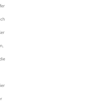
fer
uch
ßer
n,
die
ier
er