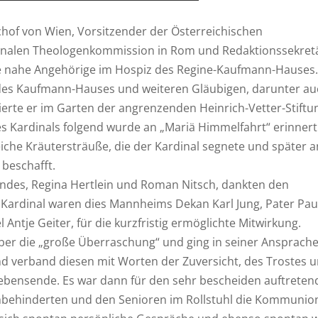
hof von Wien, Vorsitzender der Österreichischen
tionalen Theologenkommission in Rom und Redaktionssekret
ne nahe Angehörige im Hospiz des Regine-Kaufmann-Hauses.
des Kaufmann-Hauses und weiteren Gläubigen, darunter au
ierte er im Garten der angrenzenden Heinrich-Vetter-Stiftu
s Kardinals folgend wurde an „Mariä Himmelfahrt“ erinnert
iche Kräutersträuße, die der Kardinal segnete und später a
 beschafft.
andes, Regina Hertlein und Roman Nitsch, dankten den
Kardinal waren dies Mannheims Dekan Karl Jung, Pater Pau
Antje Geiter, für die kurzfristig ermöglichte Mitwirkung.
über die „große Überraschung“ und ging in seiner Ansprache
und verband diesen mit Worten der Zuversicht, des Trostes 
Lebensende. Es war dann für den sehr bescheiden auftrete
ehbehinderten und den Senioren im Rollstuhl die Kommunio