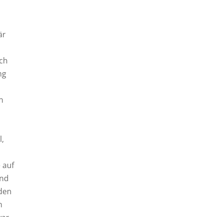
är
ch
ng
n
l,
 auf
und
nden
n