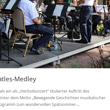
tles-Medley
ls ein als „Herbstkonzert“ titulierter Auftritt des
 Unter dem Motto „Bewegende Geschichten musikalischer
rogramm zum wundervollen Spätsommer-...