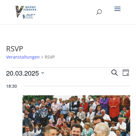
RSVP
Veranstaltungen
RSVP
Veranstaltungen
Verans
Ver
20.03.2025
Suche
Tag
Ans
für
Suche
Datum
Nav
20.03.2025
und
18:30
wählen.
Ansich
Naviga