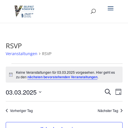
RSVP
Veranstaltungen
RSVP
Veranstaltungen
für
Keine Veranstaltungen für 03.03.2025 vorgesehen. Hier geht es
Hinweis
zu den
nächsten bevorstehenden Veranstaltungen
.
03.03.2025
Verans
Ver
03.03.2025
Suche
Tag
Ans
Suche
Datum
Nav
und
wählen.
Vorheriger Tag
Nächster Tag
Ansich
Naviga