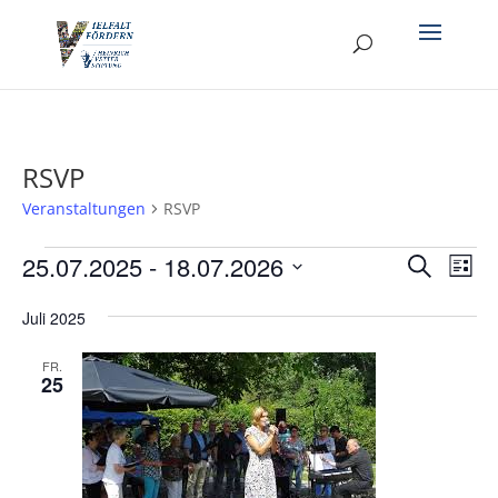
RSVP
Veranstaltungen
RSVP
Veranstaltungen
Verans
Ver
25.07.2025
 - 
18.07.2026
Suche
Liste
Ans
Suche
Datum
Nav
und
Juli 2025
wählen.
Ansich
FR.
Naviga
25