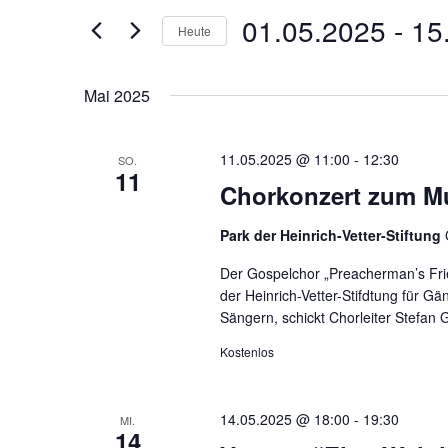
Ansichten,
Suche
01.05.2025
 - 
15
Navigation
Heute
nach
Datum
Veranstaltungen
wählen.
Mai 2025
Schlüsselwort.
11.05.2025 @ 11:00
-
12:30
SO.
11
Chorkonzert zum Mu
Park der Heinrich-Vetter-Stiftung
Der Gospelchor „Preacherman’s Frie
der Heinrich-Vetter-Stifdtung für 
Sängern, schickt Chorleiter Stefan 
Kostenlos
14.05.2025 @ 18:00
-
19:30
MI.
14