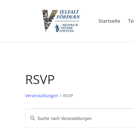
Startseite
Te
RSVP
Veranstaltungen
RSVP
Veranstaltungen
Veranstaltungen
Bitte
Suche
Schlüsselwort
und
eingeben.