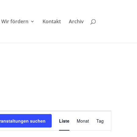
Wir fördern
Kontakt
Archiv
Veranstaltung
Ansichten-
ranstaltungen suchen
Liste
Monat
Tag
Navigation