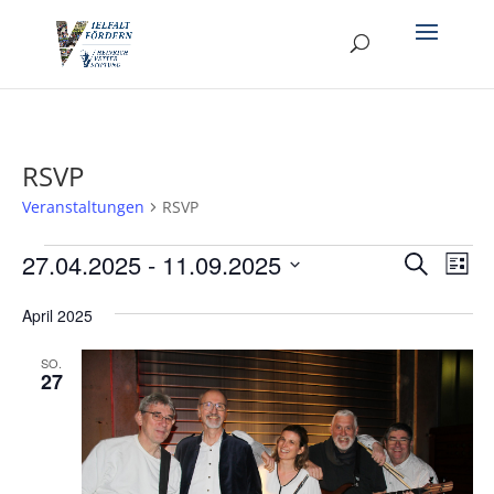
RSVP
Veranstaltungen
RSVP
Veranstaltungen
Verans
Ver
27.04.2025
 - 
11.09.2025
Suche
Liste
Ans
Suche
Datum
Nav
und
April 2025
wählen.
Ansich
SO.
Naviga
27