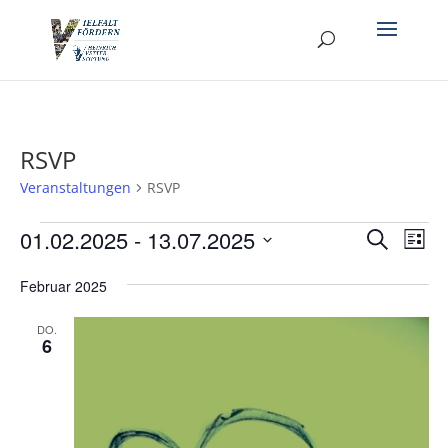
RSVP
Veranstaltungen
RSVP
Veranstaltungen
Verans
Ver
01.02.2025
 - 
13.07.2025
Suche
Liste
Ans
Suche
Datum
Nav
und
Februar 2025
wählen.
Ansich
DO.
Naviga
6